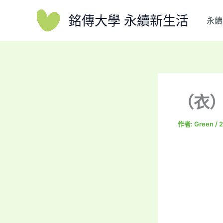
跳
銘傳大學 永續新生活
至
永續
主
要
內
容
（衣
作者:
Green
/
2