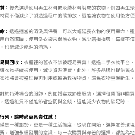
質：
優先選購使用再生材料或永續材料製成的衣物，例如再生聚
材質不僅減少了製造過程中的碳排放，還能讓衣物在使用後方便
命：
透過適當的清洗與保養，可以大幅延長衣物的使用壽命。避
用自然晾曬；使用洗衣袋來保護衣物，減少磨損損壞，這樣不僅
，也能減少能源的消耗。
易與回收：
衣櫃裡的舊衣不該被輕易丟棄！透過二手衣物平台，
讓衣物持續被使用，減少資源浪費。此外，許多品牌也提供舊衣
衣物將會被整理後再利用或轉為救援物資，讓舊衣物重獲新生。
對於特殊場合的服飾，例如婚宴或節慶服裝，選擇租賃而非購買
，透過租賃不僅能節省空間與金錢，還能減少衣物的碳足跡。
行列，讓時尚更具責任感！
僅是一種趨勢，更是一種生活態度。從現在開始，選擇友善環境
費，增強永續發展的意識。每一次購買與穿著的選擇，都能為地