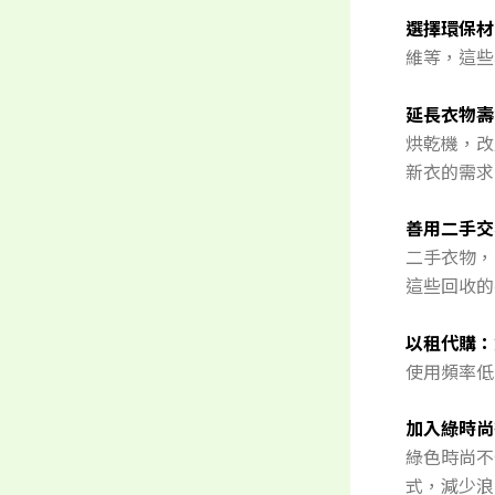
選擇環保材
維等，這些
延長衣物壽
烘乾機，改
新衣的需求
善用二手交
二手衣物，
這些回收的
以租代購：
使用頻率低
加入綠時尚
綠色時尚不
式，減少浪