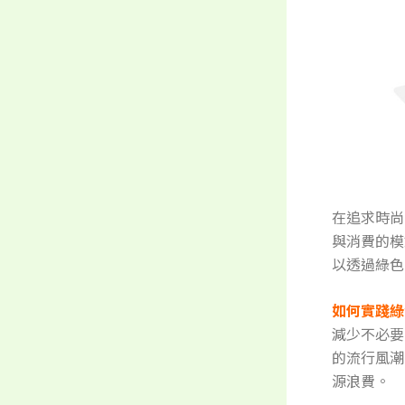
在追求時尚
與消費的模
以透過綠色
如何實踐綠
減少不必要
的流行風潮
源浪費。