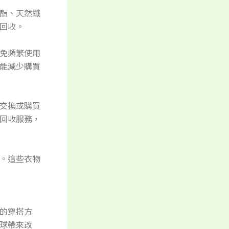
酯、天然纖
回收。
免頻繁使用
能減少購買
交換或購買
回收服務，
。這些衣物
的穿搭方
球帶來改